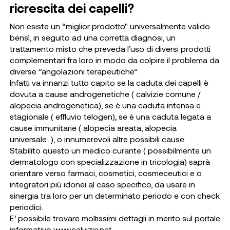
ricrescita dei capelli?
Non esiste un “miglior prodotto" universalmente valido
bensì, in seguito ad una corretta diagnosi, un
trattamento misto che preveda l’uso di diversi prodotti
complementari fra loro in modo da colpire il problema da
diverse ”angolazioni terapeutiche”.
Infatti va innanzi tutto capito se la caduta dei capelli è
dovuta a cause androgenetiche ( calvizie comune /
alopecia androgenetica), se è una caduta intensa e
stagionale ( effluvio telogen), se è una caduta legata a
cause immunitarie ( alopecia areata, alopecia
universale…), o innumerevoli altre possibili cause.
Stabilito questo un medico curante ( possibilmente un
dermatologo con specializzazione in tricologia) saprà
orientare verso farmaci, cosmetici, cosmeceutici e o
integratori più idonei al caso specifico, da usare in
sinergia tra loro per un determinato periodo e con check
periodici.
E’ possibile trovare moltissimi dettagli in merito sul portale
informativo
www.calvizie.net
.